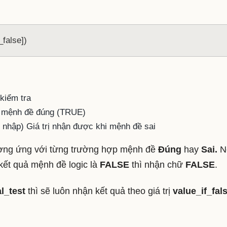
_false])
kiểm tra
i mệnh đề đúng (TRUE)
 nhập) Giá trị nhận được khi mệnh đề sai
 tương ứng với từng trường hợp mệnh đề
Đúng
hay
Sai.
N
kết quả mệnh đề logic là
FALSE
thì nhận chữ
FALSE
.
al_test
thì sẽ luôn nhận kết quả theo giá trị
value_if_fal