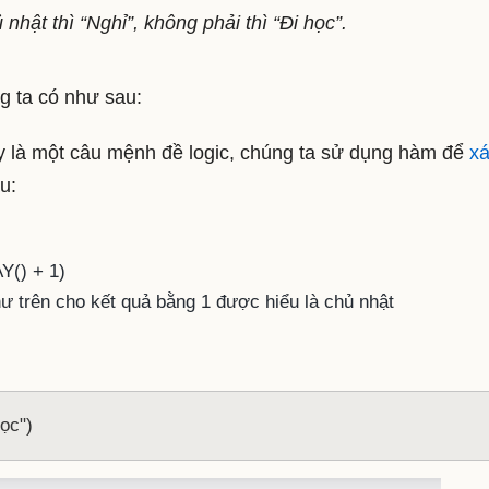
hật thì “Nghỉ”, không phải thì “Đi học”.
ng ta có như sau:
y là một câu mệnh đề logic, chúng ta sử dụng hàm để
x
u:
() + 1)
như trên cho kết quả bằng 1 được hiểu là chủ nhật
ọc")