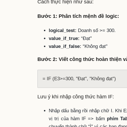
Cách thực hiện như sau:
Bước 1: Phân tích mệnh đề logic:
logical_test:
Doanh số >= 300.
value_if_true:
“Đạt”
value_if_false:
“Không đạt"
Bước 2: Viết công thức hoàn thiện v
= IF (E3>=300, "Đạt", "Không đạt")
Lưu ý khi nhập công thức hàm IF:
Nhập dấu bằng rồi nhập chữ I. Khi E
vị trị của hàm IF => bấm
phím Ta
chuyển thành chữ “Ì” vì các bạn đang