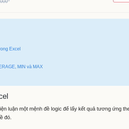
,000
rong Excel
VERAGE, MIN và MAX
cel
iện luận một mệnh đề logic để lấy kết quả tương ứng th
ề đó.