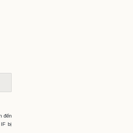
n đến
IF bị