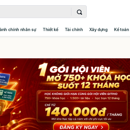
ành chính nhân sự
Thiết kế
Tài chính
Xây dựng
Kế toán
- Addin
Ngoại ngữ