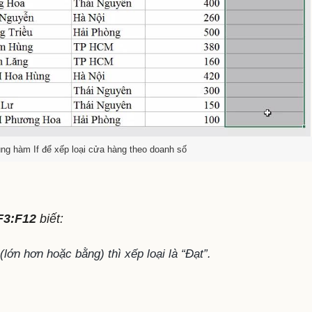
ng hàm If để xếp loại cửa hàng theo doanh số
F3:F12
biết:
lớn hơn hoặc bằng) thì xếp loại là “Đạt”.