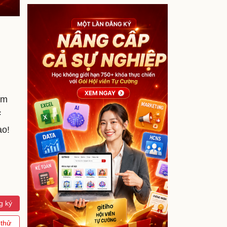
àm
F
ào!
g ký
 thử