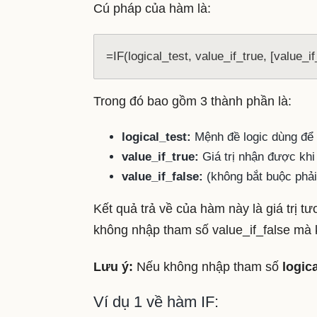
Cú pháp của hàm là:
=IF(logical_test, value_if_true, [value_if
Trong đó bao gồm 3 thành phần là:
logical_test:
Mệnh đề logic dùng để 
value_if_true:
Giá trị nhận được kh
value_if_false:
(không bắt buộc phải
Kết quả trả về của hàm này là giá trị
không nhập tham số value_if_false mà 
Lưu ý:
Nếu không nhập tham số
logic
Ví dụ 1 về hàm IF: