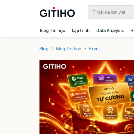
Blog Tin học
Lập trình
Data Analysis
H
Câu chuyện khách hàng
Ebook - Template 
Blog
Blog Tin học
Excel