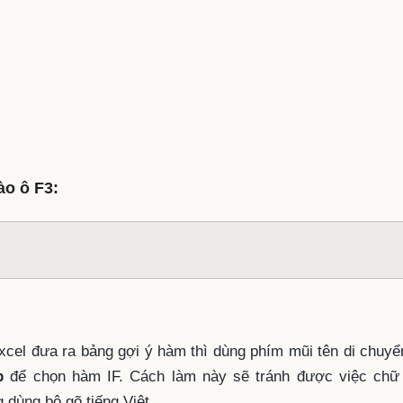
ào ô F3:
xcel đưa ra bảng gợi ý hàm thì dùng phím mũi tên di chuyể
b
để chọn hàm IF. Cách làm này sẽ tránh được việc chữ 
 dùng bộ gõ tiếng Việt.