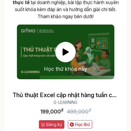
thực tế
tại doanh nghiệp, bài tập thực hành xuyên
suốt khóa kèm đáp án và hướng dẫn giải chi tiết.
Tham khảo ngay bên dưới!
Học thử khóa này
Thủ thuật Excel cập nhật hàng tuần cho
dân văn phòng
G-LEARNING
đ
đ
199,000
499,000
Đăng ký
Học thử