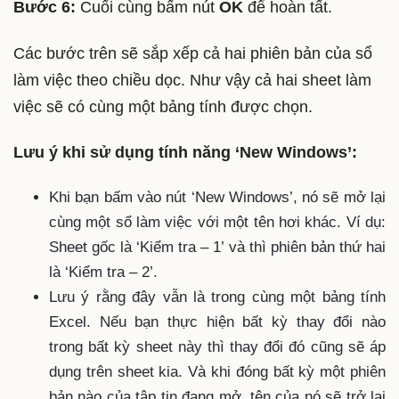
Bước 6:
Cuối cùng bấm nút
OK
để hoàn tất.
Các bước trên sẽ sắp xếp cả hai phiên bản của sổ
làm việc theo chiều dọc. Như vậy cả hai sheet làm
việc sẽ có cùng một bảng tính được chọn.
Lưu ý khi sử dụng tính năng ‘New Windows’:
Khi bạn bấm vào nút ‘New Windows’, nó sẽ mở lại
cùng một sổ làm việc với một tên hơi khác. Ví dụ:
Sheet gốc là ‘Kiểm tra – 1’ và thì phiên bản thứ hai
là ‘Kiểm tra – 2’.
Lưu ý rằng đây vẫn là trong cùng một bảng tính
Excel. Nếu bạn thực hiện bất kỳ thay đổi nào
trong bất kỳ sheet này thì thay đổi đó cũng sẽ áp
dụng trên sheet kia. Và khi đóng bất kỳ một phiên
bản nào của tập tin đang mở, tên của nó sẽ trở lại