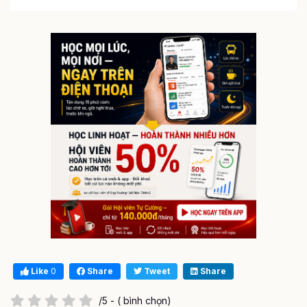
Like
0
Share
Tweet
Share
/5 - ( bình chọn)