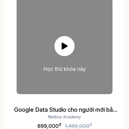
Học thử khóa này
Google Data Studio cho người mới bắt
Nimbus Academy
đầu
đ
đ
699,000
1,499,000