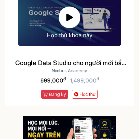
Học thử khóa này
Google Data Studio cho người mới bắt
Nimbus Academy
đầu
đ
đ
699,000
1,499,000
Đăng ký
Học thử