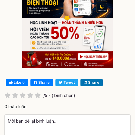
Like
0
Share
Tweet
Share
/5 - ( bình chọn)
0 thảo luận