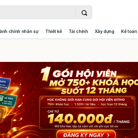
ành chính nhân sự
Thiết kế
Tài chính
Xây dựng
Kế toán
- Addin
Ngoại ngữ