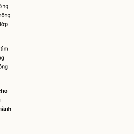
ường
không
 lớp
 tìm
ng
hông
cho
n
hành