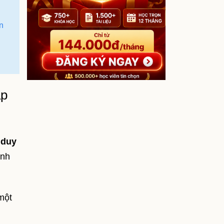
n
ập
c
duy
ình
một