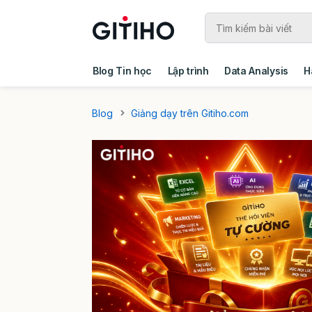
Blog Tin học
Lập trình
Data Analysis
H
Câu chuyện khách hàng
Ebook - Template 
Blog
Giảng dạy trên Gitiho.com