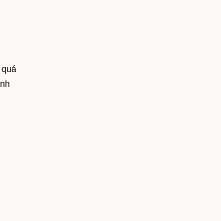
 quá
ình