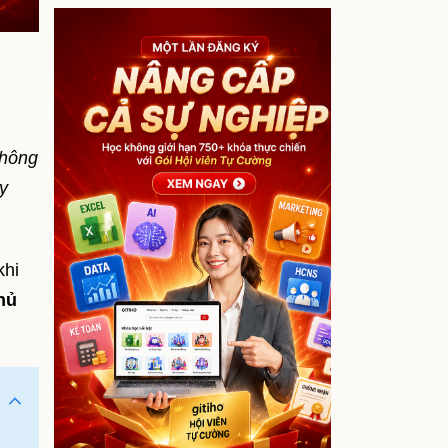
không
ay
khi
hủ
g