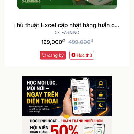
Thủ thuật Excel cập nhật hàng tuần cho
dân văn phòng
G-LEARNING
đ
đ
199,000
499,000
Đăng ký
Học thử