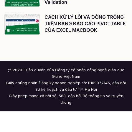
Validation
CÁCH XỬ LÝ LỖI VÀ DÒNG TRỐNG
TRÊN BẢNG BÁO CÁO PIVOTTABLE
CỦA EXCEL MACBOOK
@ 2020 - Bản quyền của Công ty cổ phần công nghệ giáo dục
Gitiho Việt Nam
Giấy chứng nhận Đăng ký doanh nghiệp số: 0109077145, cấp bởi
Sở kế hoạch và đầu tư TP. Hà Nội
Giấy phép mạng xã hội số: 588, cấp bởi Bộ thông tin và truyền
thông