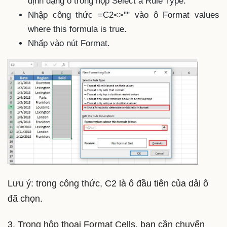
định dạng ô trong hộp Select a Rule Type.
Nhập công thức =C2<>"" vào ô Format values
where this formula is true.
Nhấp vào nút Format.
Lưu ý: trong công thức, C2 là ô đầu tiên của dải ô
đã chọn.
3. Trong hộp thoại Format Cells, bạn cần chuyển