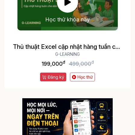
Học thử khóa này
Thủ thuật Excel cập nhật hàng tuần cho
dân văn phòng
G-LEARNING
đ
đ
199,000
499,000
Đăng ký
Học thử