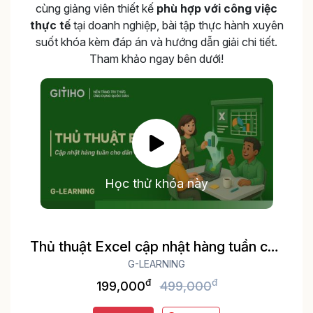
cùng giảng viên thiết kế
phù hợp với công việc
thực tế
tại doanh nghiệp, bài tập thực hành xuyên
suốt khóa kèm đáp án và hướng dẫn giải chi tiết.
Tham khảo ngay bên dưới!
Học thử khóa này
Thủ thuật Excel cập nhật hàng tuần cho
dân văn phòng
G-LEARNING
đ
đ
199,000
499,000