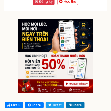
Đăng ký
Học thử
Like
0
Share
Tweet
Share