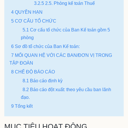
3.2.5 2.5. Phòng kế toán Thuế
4 QUYỀN HẠN
5 CƠ CẤU TỔ CHỨC
5.1 Cơ cấu tổ chức của Ban Kế toán gồm 5
phòng
6 Sơ đồ tổ chức của Ban Kế toán:
7 MỐI QUAN HỆ VỚI CÁC BAN/ĐƠN VỊ TRONG
TẬP ĐOÀN
8 CHẾ ĐỘ BÁO CÁO
8.1 Báo cáo định kỳ
8.2 Báo cáo đột xuất: theo yêu cầu ban lãnh
đạo.
9 Tổng kết
MỤC TIÊU HOẠT ĐỘNG