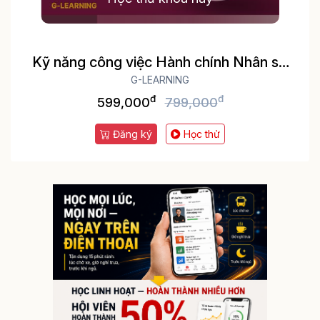
Kỹ năng công việc Hành chính Nhân sự
tổng hợp A-Z
G-LEARNING
đ
đ
599,000
799,000
Đăng ký
Học thử