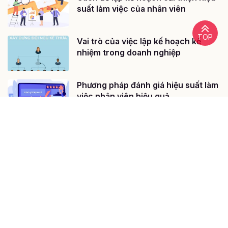
suất làm việc của nhân viên
TOP
Vai trò của việc lập kế hoạch kế
nhiệm trong doanh nghiệp
Phương pháp đánh giá hiệu suất làm
việc nhân viên hiệu quả
@ 2020 - Bản quyền của Công ty cổ phần công nghệ giáo dục
Gitiho Việt Nam
Giấy chứng nhận Đăng ký doanh nghiệp số: 0109077145, cấp bởi
Sở kế hoạch và đầu tư TP. Hà Nội
Giấy phép mạng xã hội số: 588, cấp bởi Bộ thông tin và truyền
thông