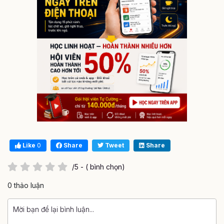
Like
0
Share
Tweet
Share
/5 - ( bình chọn)
0 thảo luận