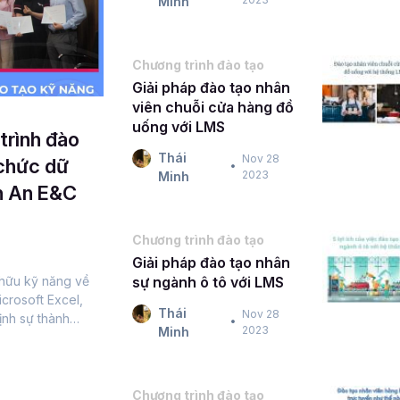
Minh
Chương trình đào tạo
Giải pháp đào tạo nhân
viên chuỗi cửa hàng đồ
uống với LMS
trình đào
Thái
Nov 28
 chức dữ
2023
Minh
n An E&C
Chương trình đào tạo
Giải pháp đào tạo nhân
sự ngành ô tô với LMS
 hữu kỹ năng về
icrosoft Excel,
Thái
Nov 28
định sự thành
2023
Minh
hức được điều...
Chương trình đào tạo