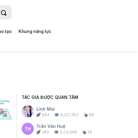
ào tạo
Khung năng lực
TÁC GIẢ ĐƯỢC QUAN TÂM
Linh Mai
693
6,327,353
89
Trần Văn Huệ
280
5,212,596
29