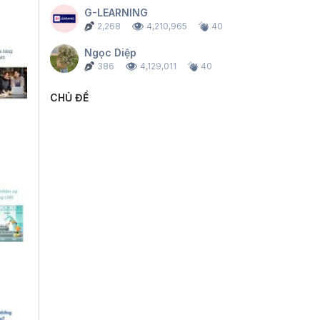
G-LEARNING
2,268
4,210,965
40
Ngọc Diệp
386
4,129,011
40
CHỦ ĐỀ