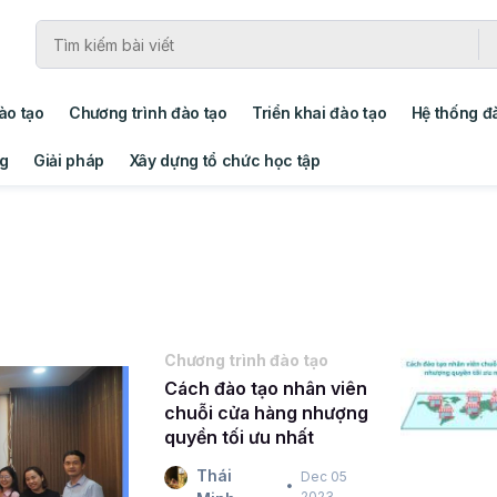
ào tạo
Chương trình đào tạo
Triển khai đào tạo
Hệ thống đ
ng
Giải pháp
Xây dựng tổ chức học tập
Chương trình đào tạo
Cách đào tạo nhân viên
chuỗi cửa hàng nhượng
quyền tối ưu nhất
Thái
Dec 05
2023