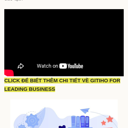
CLICK ĐỂ BIẾT THÊM CHI TIẾT VỀ GITIHO FOR
LEADING BUSINESS