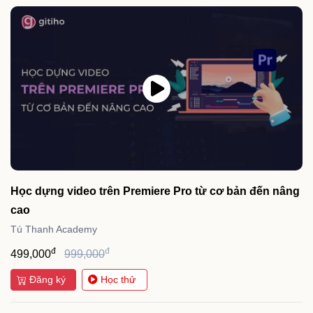
Học dựng video trên Premiere Pro từ cơ bản đến nâng
cao
Tú Thanh Academy
đ
đ
499,000
999,000
Đăng ký
Học thử