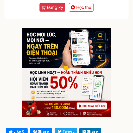
Đăng ký
Học thử
Like
0
Share
Tweet
Share