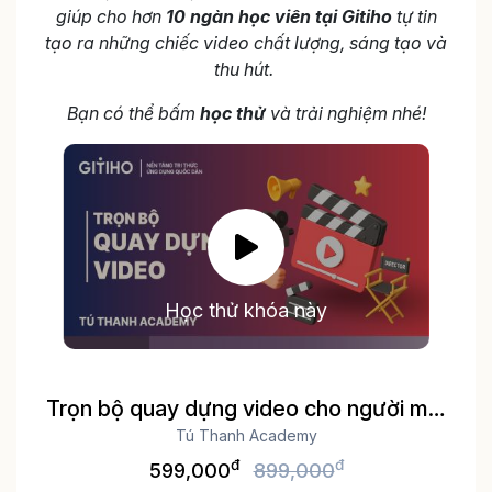
giúp cho hơn
10 ngàn học viên tại Gitiho
tự tin
tạo ra những chiếc video chất lượng, sáng tạo và
thu hút.
Bạn có thể bấm
học thử
và trải nghiệm nhé!
Học thử khóa này
Trọn bộ quay dựng video cho người mới
Tú Thanh Academy
bắt đầu
đ
đ
599,000
899,000