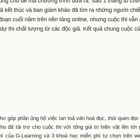
 đúng chủ đề mà chương trình đưa ra. Sau 1 tháng tổ chứ
đã kết thúc và ban giám khảo đã tìm ra những người chi
đoạn cuối năm trên nền tảng online, nhưng cuộc thi vẫn
dự thi chất lượng từ các độc giả. Kết quả chung cuộc c
như góp phần ủng hộ việc lan toả văn hoá đọc, thói quen đọ
o đã tài trợ cho cuộc thi với tổng giá trị hiện vật lên tới
hí của G-Learning và 3 khoá học miễn phí tự chọn trên we