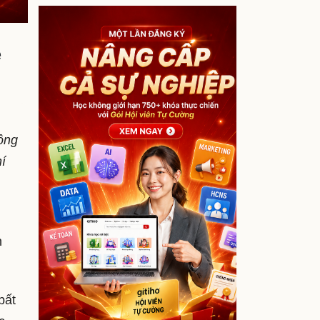
e
cộng
í
n
bất