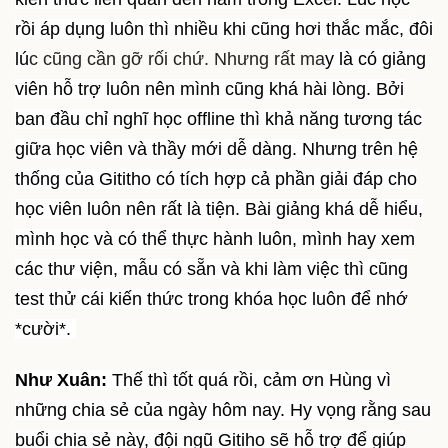
rồi áp dụng luôn thì nhiều khi cũng hơi thắc mắc, đôi
lú
c cũng cần gỡ rối chứ. Nhưng rất ma
y là có giảng
viên hỗ trợ luôn nên mình cũng khá hài lòng. Bởi
ban đầu chỉ nghĩ học offline thì khả năng tương tác
giữa học viên và thầy mới dễ dàng. Nhưng trên hệ
thống của Gititho có tích hợp cả phần giải đáp cho
học viên luôn nên rất là tiện. Bài giảng khá dễ hiểu,
mình học và có thể thực hành luôn, mình hay xem
các thư viện, mẫu có sẵn và khi làm việc thì cũng
test thử cái kiến thức trong khóa học luôn để nhớ
*cười*.
Như Xuân:
Thế thì tốt quá rồi, cảm ơn Hùng vì
những chia sẻ của ngày hôm nay. Hy vọng rằng sau
buổi chia sẻ này, đội ngũ Gitiho sẽ hỗ trợ để giúp