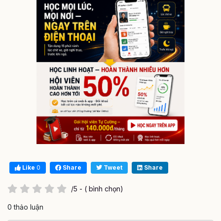
Like
0
Share
Tweet
Share
/5 - ( bình chọn)
0 thảo luận