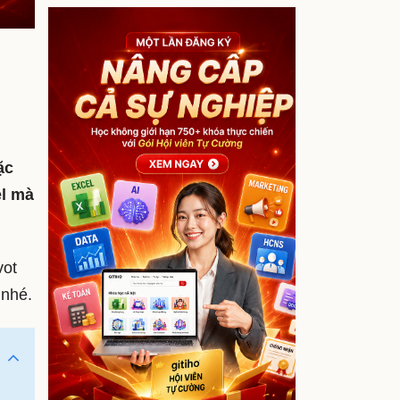
ặc
el mà
vot
 nhé.