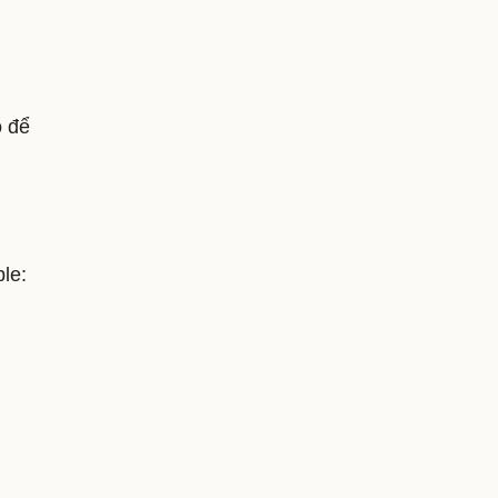
o để
le: