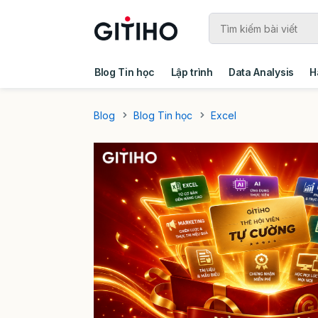
Blog Tin học
Lập trình
Data Analysis
H
Câu chuyện khách hàng
Ebook - Template 
Blog
Blog Tin học
Excel