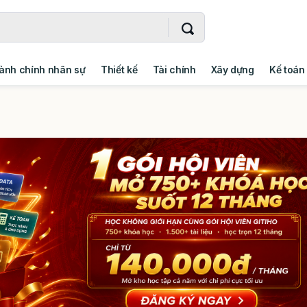
ành chính nhân sự
Thiết kế
Tài chính
Xây dựng
Kế toán
- Addin
Ngoại ngữ