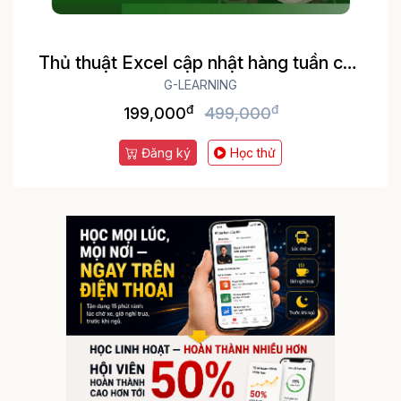
Thủ thuật Excel cập nhật hàng tuần cho
dân văn phòng
G-LEARNING
đ
đ
199,000
499,000
Đăng ký
Học thử