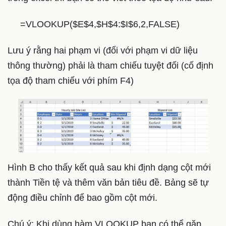
=VLOOKUP($E$4,$H$4:$I$6,2,FALSE)
Lưu ý rằng hai phạm vi (đối với phạm vi dữ liệu
thông thường) phải là tham chiếu tuyệt đối (cố định
tọa độ tham chiếu với phím F4)
Hình B cho thấy kết quả sau khi định dạng cột mới
thành Tiền tệ và thêm văn bản tiêu đề. Bảng sẽ tự
động điều chỉnh để bao gồm cột mới.
Chú ý: Khi dùng hàm VLOOKUP bạn có thể gặp