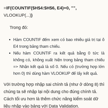
=
IF(COUNTIF($H$4:$H$6, E4)=0, "",
VLOOKUP(...)
)
Trong đó:
Hàm COUNTIF đếm xem có bao nhiêu giá trị tại ô
E4 trong bảng tham chiếu.
Nếu hàm COUNTIF ra kết quả bằng 0 tức là
không có, không xuất hiện trong bảng tham chiếu
=> Nhận kết quả là số 0. Nếu có (trường hợp lớn
hơn 0) thì dùng hàm VLOOKUP để lấy kết quả.
Với trường hợp nhập sai chính tả (như ở dòng 8) thì
chúng ta sẽ nhập lại nội dung cho đúng chính tả.
Cách tối ưu hơn là thêm chức năng kiểm soát dữ
liệu nhập vào bảng với Data Validation.