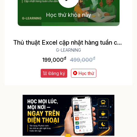
Học thử khóa này
Thủ thuật Excel cập nhật hàng tuần cho
dân văn phòng
G-LEARNING
đ
đ
199,000
499,000
Đăng ký
Học thử