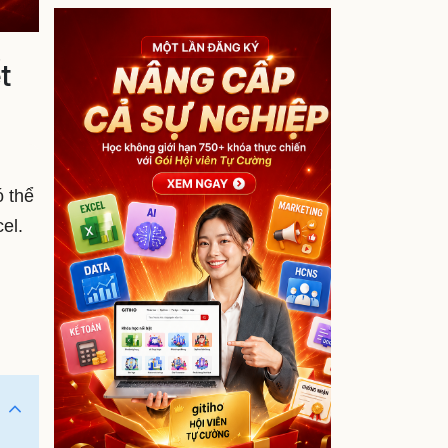
t
ó thể
el.