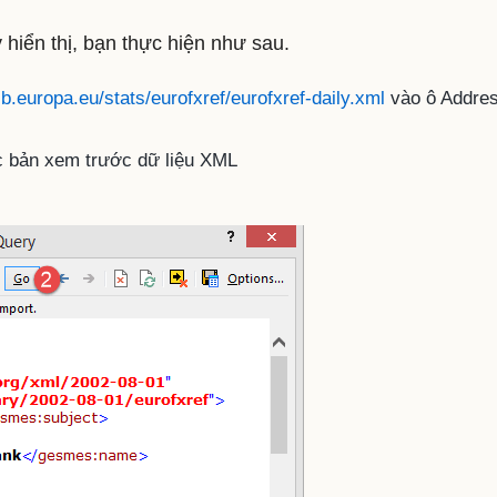
iển thị, bạn thực hiện như sau.
b.europa.eu/stats/eurofxref/eurofxref-daily.xml
vào ô Addre
c bản xem trước dữ liệu XML