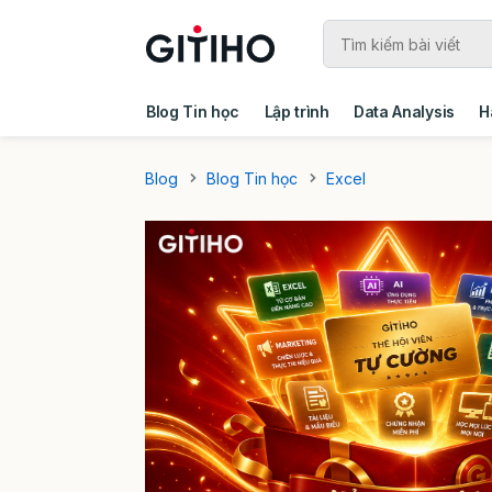
Blog Tin học
Lập trình
Data Analysis
H
Câu chuyện khách hàng
Ebook - Template 
Blog
Blog Tin học
Excel