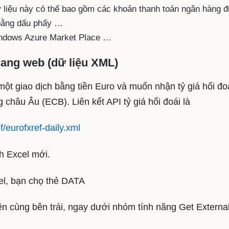
Dữ liệu này có thể bao gồm các khoản thanh toán ngân hàng 
bằng dấu phẩy …
indows Azure Market Place …
rang web (dữ liệu XML)
một giao dịch bằng tiền Euro và muốn nhận tỷ giá hối đo
hâu Âu (ECB). Liên kết API tỷ giá hối đoái là
/eurofxref-daily.xml
h Excel mới.
el, bạn chọ thẻ DATA
n cùng bên trái, ngay dưới nhóm tính năng Get Externa