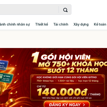
ành chính nhân sự
Thiết kế
Tài chính
Xây dựng
Kế toán
- Addin
Ngoại ngữ