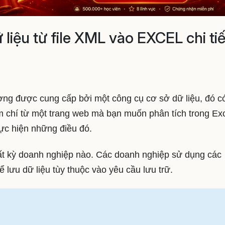
iệu từ file XML vào EXCEL chi tiế
ơng được cung cấp bởi một công cụ cơ sở dữ liệu, đó c
ậm chí từ một trang web mà bạn muốn phân tích trong Exc
hực hiện những điều đó.
ất kỳ doanh nghiệp nào. Các doanh nghiệp sử dụng các
 lưu dữ liệu tùy thuộc vào yêu cầu lưu trữ.