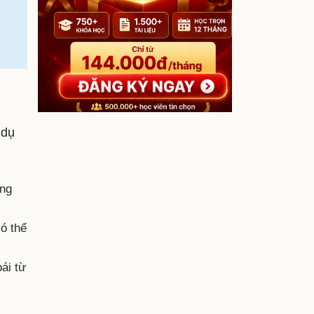
 dụ
ứng
ó thể
ái từ