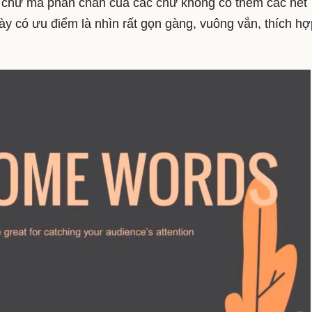
ại chữ mà phần chân của các chữ không có thêm các nét
y có ưu điểm là nhìn rất gọn gàng, vuông vắn, thích hợ