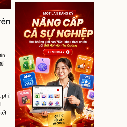
rên
in,
để
g
à phù
i
kết