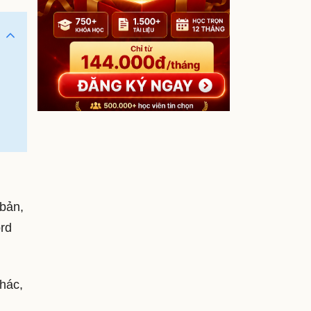
 bản,
rd
khác,