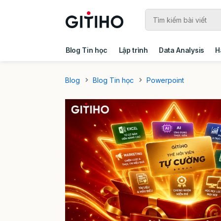
Blog Tin học
Lập trình
Data Analysis
H
Câu chuyện khách hàng
Ebook - Template 
Blog
Blog Tin học
Powerpoint