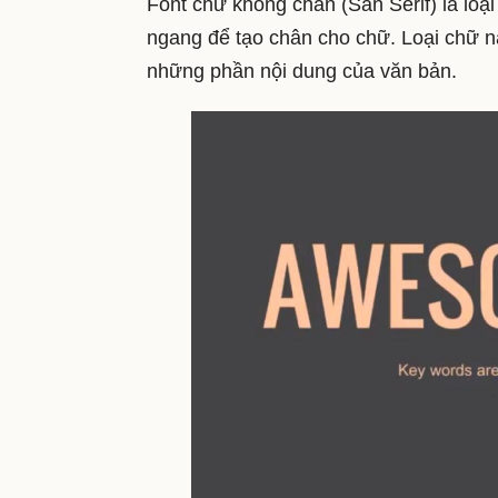
Font chữ không chân (San Serif) là lo
ngang để tạo chân cho chữ. Loại chữ nà
những phần nội dung của văn bản.