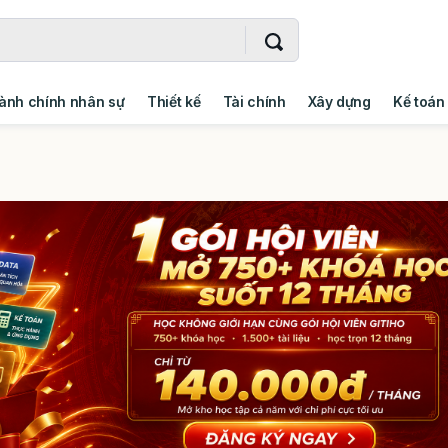
ành chính nhân sự
Thiết kế
Tài chính
Xây dựng
Kế toán
- Addin
Ngoại ngữ