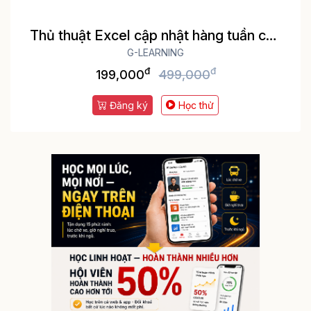
Thủ thuật Excel cập nhật hàng tuần cho
dân văn phòng
G-LEARNING
đ
đ
199,000
499,000
Đăng ký
Học thử