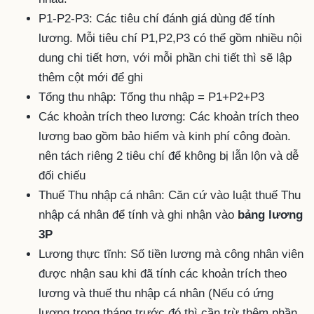
P1-P2-P3: Các tiêu chí đánh giá dùng để tính
lương. Mỗi tiêu chí P1,P2,P3 có thể gồm nhiều nội
dung chi tiết hơn, với mỗi phần chi tiết thì sẽ lập
thêm cột mới để ghi
Tổng thu nhập: Tổng thu nhập = P1+P2+P3
Các khoản trích theo lương: Các khoản trích theo
lương bao gồm bảo hiểm và kinh phí công đoàn.
nên tách riêng 2 tiêu chí để không bị lẫn lộn và dễ
đối chiếu
Thuế Thu nhập cá nhân: Căn cứ vào luật thuế Thu
nhập cá nhân để tính và ghi nhận vào
bảng lương
3P
Lương thực tĩnh: Số tiền lương mà công nhân viên
được nhận sau khi đã tính các khoản trích theo
lương và thuế thu nhập cá nhân (Nếu có ứng
lương trong tháng trước đó thì cần trừ thêm phần