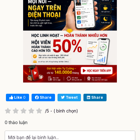
Like
0
Share
Tweet
Share
/5 - ( bình chọn)
0 thảo luận