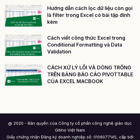
Hướng dẫn cách lọc dữ liệu còn gọi
là filter trong Excel có bài tập đính
kèm
Cách viết công thức Excel trong
Conditional Formatting và Data
Validation
CÁCH XỬ LÝ LỖI VÀ DÒNG TRỐNG
TRÊN BẢNG BÁO CÁO PIVOTTABLE
CỦA EXCEL MACBOOK
@ 2020 - Bản quyền của Công ty cổ phần công nghệ giáo dục
Gitiho Việt Nam
Giấy chứng nhận Đăng ký doanh nghiệp số: 0109077145, cấp bởi