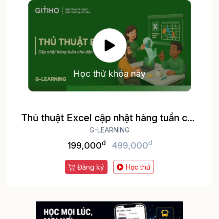
Học thử khóa này
Thủ thuật Excel cập nhật hàng tuần cho
dân văn phòng
G-LEARNING
đ
đ
199,000
499,000
Đăng ký
Học thử