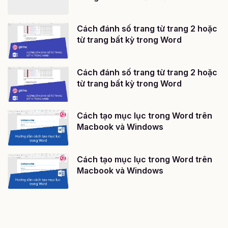
Cách đánh số trang từ trang 2 hoặc
từ trang bất kỳ trong Word
Cách đánh số trang từ trang 2 hoặc
từ trang bất kỳ trong Word
Cách tạo mục lục trong Word trên
Macbook và Windows
Cách tạo mục lục trong Word trên
Macbook và Windows