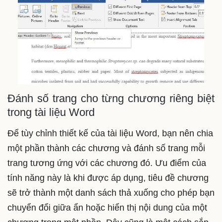
Đánh số trang cho từng chương riêng biệt
trong tài liệu Word
Để tùy chỉnh thiết kế của tài liệu Word, bạn nên chia
một phần thành các chương và đánh số trang mỗi
trang tương ứng với các chương đó. Ưu điểm của
tính năng này là khi được áp dụng, tiêu đề chương
sẽ trở thành một danh sách thả xuống cho phép bạn
chuyển đổi giữa ẩn hoặc hiển thị nội dung của một