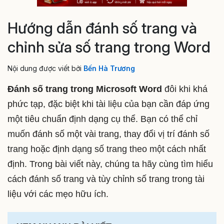
Hướng dẫn đánh số trang và
chỉnh sửa số trang trong Word
Nội dung được viết bởi
Bến Hà Trương
Đánh số trang trong Microsoft Word
đôi khi khá
phức tạp, đặc biệt khi tài liệu của bạn cần đáp ứng
một tiêu chuẩn định dạng cụ thể. Bạn có thể chỉ
muốn đánh số một vài trang, thay đổi vị trí đánh số
trang hoặc định dạng số trang theo một cách nhất
định. Trong bài viết này, chúng ta hãy cùng tìm hiểu
cách đánh số trang và tùy chỉnh số trang trong tài
liệu với các mẹo hữu ích.