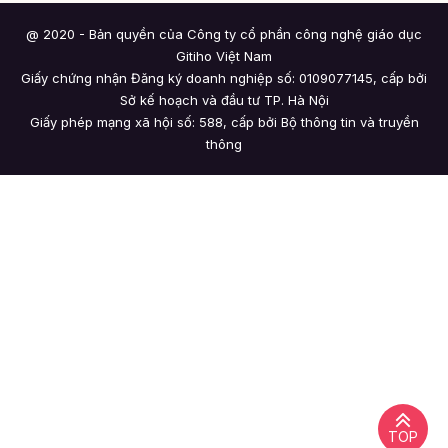
@ 2020 - Bản quyền của Công ty cổ phần công nghệ giáo dục
Gitiho Việt Nam
Giấy chứng nhận Đăng ký doanh nghiệp số: 0109077145, cấp bởi
Sở kế hoạch và đầu tư TP. Hà Nội
Giấy phép mạng xã hội số: 588, cấp bởi Bộ thông tin và truyền
thông
TOP