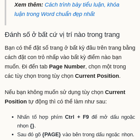
Xem thêm:
Cách trình bày tiểu luận, khóa
luận trong Word chuẩn đẹp nhất
Đánh số ở bất cứ vị trí nào trong trang
Bạn có thể đặt số trang ở bất kỳ đâu trên trang bằng
cách đặt con trỏ nhấp vào bất kỳ điểm nào bạn
muốn. Đi đến tab
Page Number
, chọn một trong
các tùy chọn trong tùy chọn
Current Position
.
Nếu bạn không muốn sử dụng tùy chọn
Current
Position
tự động thì có thể làm như sau:
Nhấn tổ hợp phím
Ctrl + F9
để mở dấu ngoặc
nhọn
{}
.
Sau đó gõ
{PAGE}
vào bên trong dấu ngoặc nhọn.