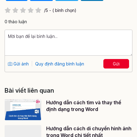
/5 - ( bình chọn)
0 thảo luận
Gửi ảnh
Quy định đăng bình luận
Gửi
Bài viết liên quan
Hướng dẫn cách tìm và thay thế
định dạng trong Word
Hướng dẫn cách di chuyển hình ảnh
trong Word chi tiết nhất