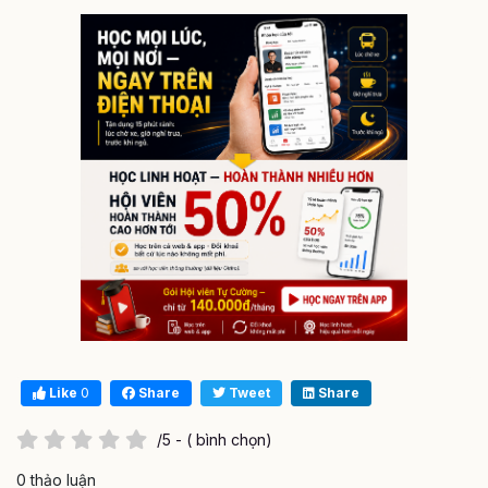
Like
0
Share
Tweet
Share
/5 - ( bình chọn)
0 thảo luận