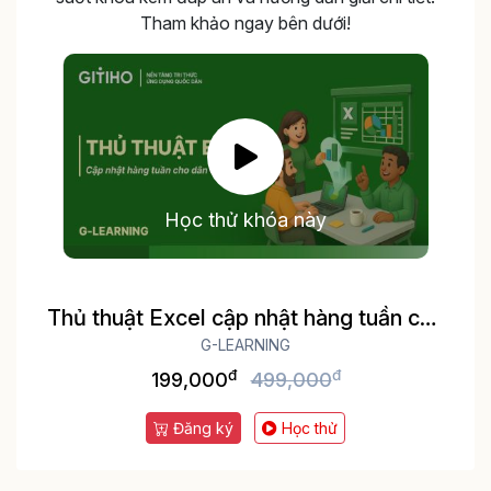
Tham khảo ngay bên dưới!
Học thử khóa này
Thủ thuật Excel cập nhật hàng tuần cho
dân văn phòng
G-LEARNING
đ
đ
199,000
499,000
Đăng ký
Học thử