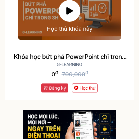
Học thử khóa này
Khóa học bứt phá PowerPoint chỉ trong
G-LEARNING
3h
đ
đ
0
700,000
Đăng ký
Học thử