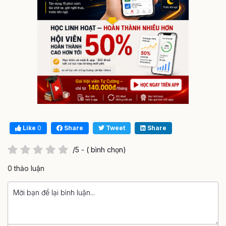
Like
0
Share
Tweet
Share
/5 - ( bình chọn)
0 thảo luận