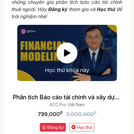
những chuyên gia phân tích báo cáo tài chính
thuê ngoài. Hãy
Đăng ký
tham gia và
Học thử
để
trải nghiệm nhé!
Học thử khóa này
Phân tích Báo cáo tài chính và xây dựng
Mô hình tài chính cho nhà quản lý
ACC.Pro Việt Nam
đ
đ
799,000
2,000,000
Đăng ký
Học thử