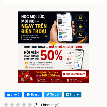
Like
0
Share
Tweet
Share
/5 - ( bình chọn)