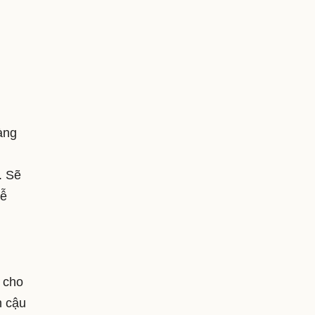
àng
. Sẽ
dễ
 cho
n cậu