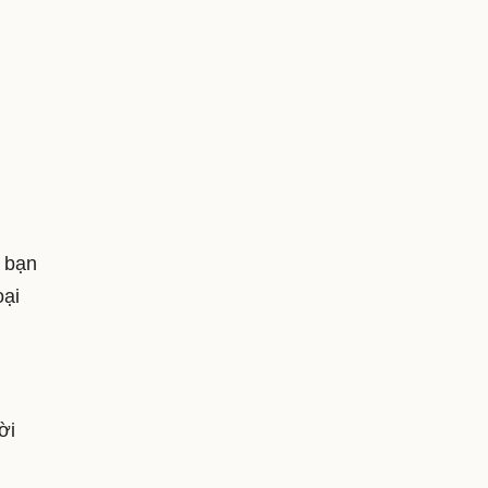
, bạn
oại
ời