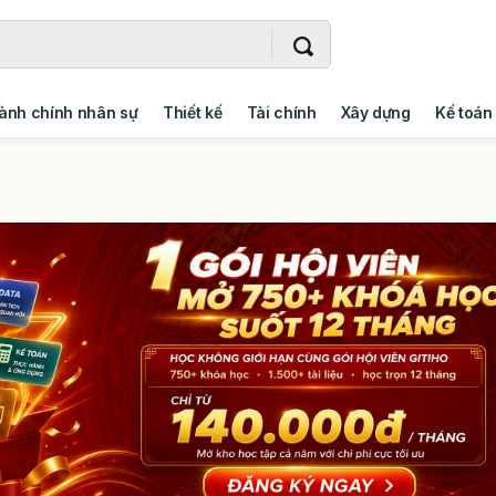
ành chính nhân sự
Thiết kế
Tài chính
Xây dựng
Kế toán
- Addin
Ngoại ngữ