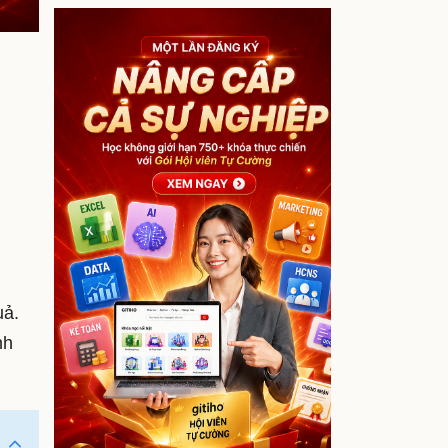
uả.
nh