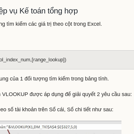
p vụ Kế toán tổng hợp
m kiếm các giá trị theo cột trong Excel.
l_index_num,[range_lookup])
ung của 1 đối tượng tìm kiếm trong bảng tính.
m VLOOKUP được áp dụng để giải quyết 2 yêu cầu sau:
heo số tài khoản trên Sổ cái, Sổ chi tiết như sau: