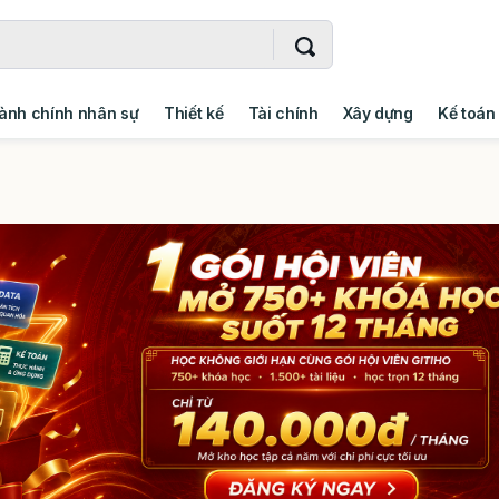
ành chính nhân sự
Thiết kế
Tài chính
Xây dựng
Kế toán
- Addin
Ngoại ngữ