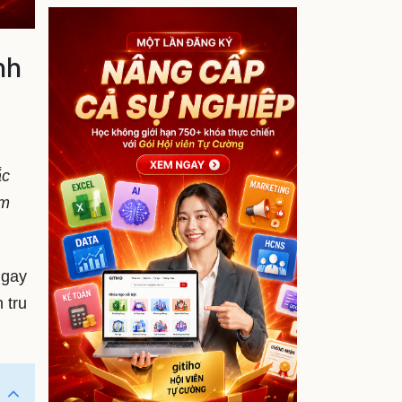
nh
ắc
àm
ngay
 tru