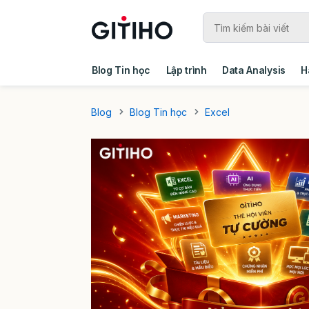
Blog Tin học
Lập trình
Data Analysis
H
Câu chuyện khách hàng
Ebook - Template 
Blog
Blog Tin học
Excel