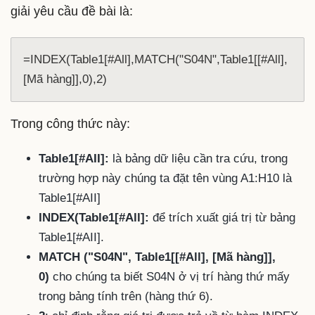
giải yêu cầu đề bài là:
=INDEX(Table1[#All],MATCH("S04N",Table1[[#All],
[Mã hàng]],0),2)
Trong công thức này:
Table1[#AII]:
là bảng dữ liệu cần tra cứu, trong
trường hợp này chúng ta đặt tên vùng A1:H10 là
Table1[#AII]
INDEX(Table1[#All]:
để trích xuất giá trị từ bảng
Table1[#AII].
MATCH ("S04N", Table1[[#All], [Mã hàng]],
0)
cho chúng ta biết S04N ở vị trí hàng thứ mấy
trong bảng tính trên (hàng thứ 6).