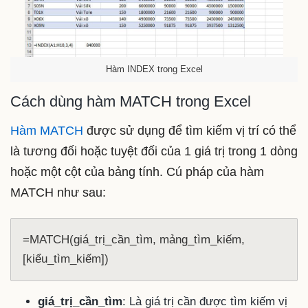
Hàm INDEX trong Excel
Cách dùng hàm MATCH trong Excel
Hàm MATCH
được sử dụng để tìm kiếm vị trí có thể
là tương đối hoặc tuyệt đối của 1 giá trị trong 1 dòng
hoặc một cột của bảng tính. Cú pháp của
hàm
MATCH như sau:
=MATCH(giá_trị_cần_tìm, mảng_tìm_kiếm, 
[kiểu_tìm_kiếm])
giá_trị_cần_tìm
: Là giá trị cần được tìm kiếm vị