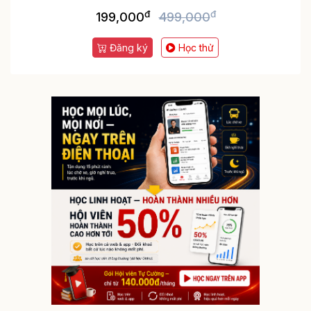
đ
đ
199,000
499,000
Đăng ký
Học thử