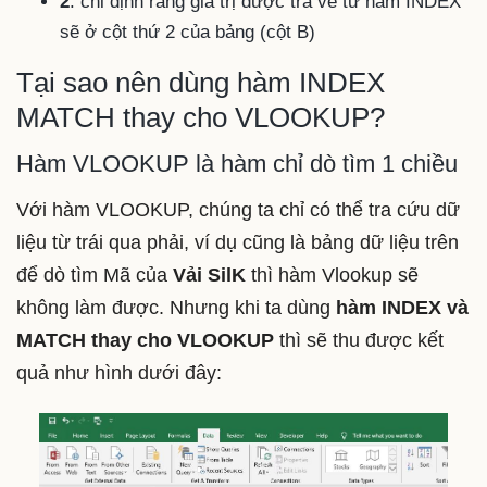
2
: chỉ định rằng giá trị được trả về từ hàm INDEX
sẽ ở cột thứ 2 của bảng (cột B)
Tại sao nên dùng hàm INDEX
MATCH thay cho VLOOKUP?
Hàm VLOOKUP là hàm chỉ dò tìm 1 chiều
Với hàm VLOOKUP, chúng ta chỉ có thể tra cứu dữ
liệu từ trái qua phải, ví dụ cũng là bảng dữ liệu trên
để dò tìm Mã của
Vải SilK
thì hàm Vlookup sẽ
không làm được. Nhưng khi ta dùng
hàm INDEX và
MATCH thay cho VLOOKUP
thì sẽ thu được kết
quả như hình dưới đây: