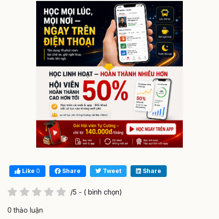
Like
0
Share
Tweet
Share
/5 - ( bình chọn)
0 thảo luận