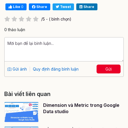
Like
0
Share
Tweet
Share
/5 - ( bình chọn)
0 thảo luận
Gửi ảnh
Quy định đăng bình luận
Gửi
Bài viết liên quan
Dimension và Metric trong Google
Data studio