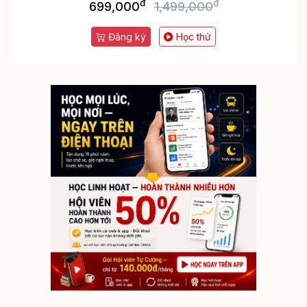
đ
đ
699,000
1,499,000
Đăng ký
Học thử