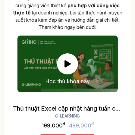
cùng giảng viên thiết kế
phù hợp với công việc
thực tế
tại doanh nghiệp, bài tập thực hành xuyên
suốt khóa kèm đáp án và hướng dẫn giải chi tiết.
Tham khảo ngay bên dưới!
Học thử khóa này
Thủ thuật Excel cập nhật hàng tuần cho
dân văn phòng
G-LEARNING
đ
đ
199,000
499,000