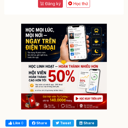
Đăng ký
Học thử
Like
0
Share
Tweet
Share