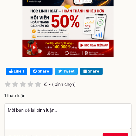
Like
1
Share
Tweet
Share
/5 - ( bình chọn)
1 thảo luận