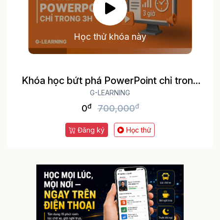
Học thử khóa này
Khóa học bứt phá PowerPoint chỉ trong
G-LEARNING
3h
đ
đ
0
700,000
Đăng ký
Học thử