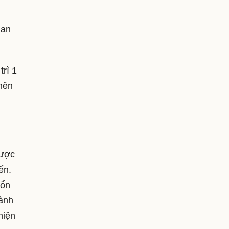
uan
trì 1
 nên
được
ển.
 ổn
hành
hiện