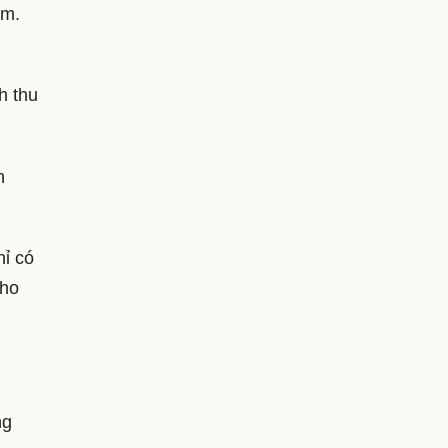
ẩm.
h thu
h
hỉ có
cho
ng