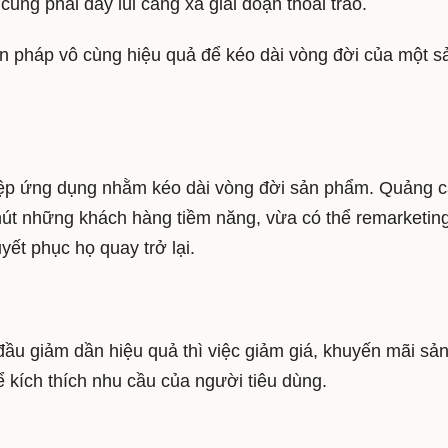
 cũng phải đẩy lùi càng xa giai đoạn thoái trào.
ện pháp vô cùng hiệu quả để kéo dài vòng đời của một s
iệp ứng dụng nhằm kéo dài vòng đời sản phẩm. Quảng 
hút những khách hàng tiềm năng, vừa có thể remarketin
yết phục họ quay trở lại.
ầu giảm dần hiệu quả thì việc giảm giá, khuyến mãi sả
ể kích thích nhu cầu của người tiêu dùng.