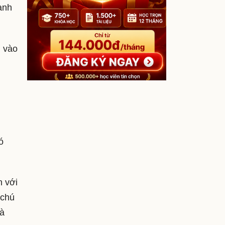
anh
 vào
ó
n với
 chú
là