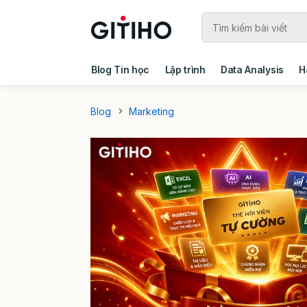
Blog Tin học
Lập trình
Data Analysis
H
Câu chuyện khách hàng
Ebook - Template 
Blog
Marketing