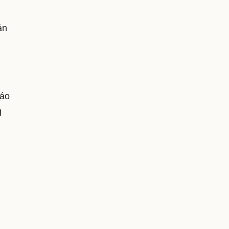
ản
cáo
g
n