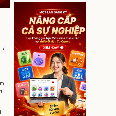
 tốt
ẩm
n
i