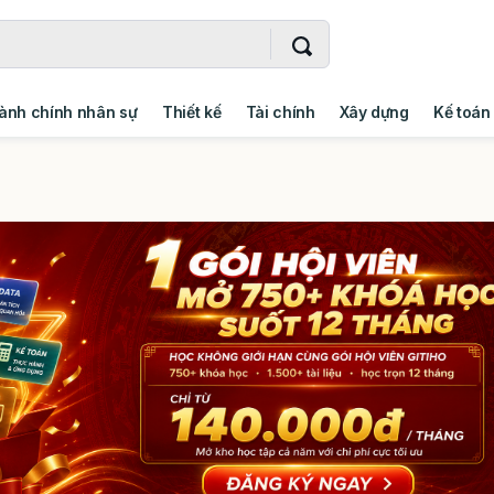
ành chính nhân sự
Thiết kế
Tài chính
Xây dựng
Kế toán
- Addin
Ngoại ngữ