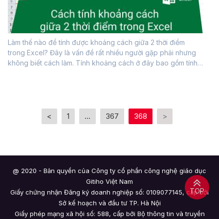
Làm thế nào để tính được khoảng cách giữa 2 thời điểm
trong Excel? Đây là vấn đề rất nhiều người gặp phải nhưng
không biết cách làm. Tính khoảng cách ở đây bao gồm tính
số giờ, phút, giây, tính số ngày, số tháng, số năm giữa 2 mốc
ngày... Trong...
<
1
...
367
368
>
@ 2020 - Bản quyền của Công ty cổ phần công nghệ giáo dục
Gitiho Việt Nam
TOP
Giấy chứng nhận Đăng ký doanh nghiệp số: 0109077145, cấp bởi
Sở kế hoạch và đầu tư TP. Hà Nội
Giấy phép mạng xã hội số: 588, cấp bởi Bộ thông tin và truyền