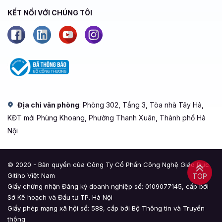
KẾT NỐI VỚI CHÚNG TÔI
Địa chỉ văn phòng
: Phòng 302, Tầng 3, Tòa nhà Tây Hà,
KĐT mới Phùng Khoang, Phường Thanh Xuân, Thành phố Hà
Nội
© 2020 - Bản quyền của Công Ty Cổ Phần Công Nghệ Giáo Dục
Gitiho Việt Nam
TOP
Giấy chứng nhận Đăng ký doanh nghiệp số: 0109077145, cấp bởi
Sở Kế hoạch và Đầu tư TP. Hà Nội
Giấy phép mạng xã hội số: 588, cấp bởi Bộ Thông tin và Truyền
thông