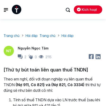
Kích hoạt
Trang chủ
Hỏi đáp
Trang chủ
Hỏi đáp
Nguyễn Ngọc Tâm
2
0
2115
[Thứ tự bút toán liên quan thuế TNDN]
Theo em nghĩ, đối với đoạn nghiệp vụ liên quan thuế
TNDN
(Nợ 911, Có 821) và (Nợ 821, Có 3334)
thì thứ tự
đúng sẽ như bên dưới cô nhỉ:
Tính số thuế TNDN dựa vào LN trước thuế (sau khi
bù trừ giữa 911 và 421 lần 1)