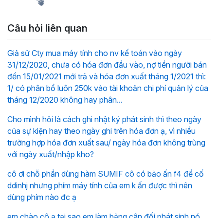
Câu hỏi liên quan
Giả sử Cty mua máy tính cho nv kế toán vào ngày
31/12/2020, chưa có hóa đơn đầu vào, nợ tiền người bán
đến 15/01/2021 mới trả và hóa đơn xuất tháng 1/2021 thì:
1/ có phân bổ luôn 250k vào tài khoản chi phí quản lý của
tháng 12/2020 không hay phân...
Cho mình hỏi là cách ghi nhật ký phát sinh thì theo ngày
của sự kiện hay theo ngày ghi trên hóa đơn ạ, vì nhiều
trường hợp hóa đơn xuất sau/ ngày hóa đơn không trùng
với ngày xuất/nhập kho?
cô ơi chỗ phần dùng hàm SUMIF cô có bảo ấn f4 để cố
ddinhj nhưng phím máy tính của em k ấn được thì nên
dùng phím nào đc ạ
em chào cô ạ tại sao em làm bảng cân đối phát sinh nó