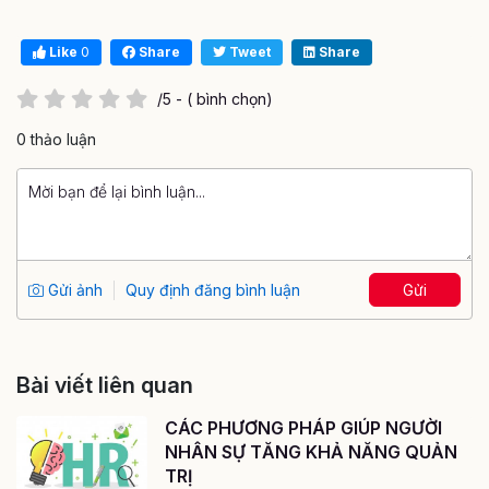
Like
0
Share
Tweet
Share
/5 - ( bình chọn)
0 thảo luận
Gửi ảnh
Quy định đăng bình luận
Gửi
Bài viết liên quan
CÁC PHƯƠNG PHÁP GIÚP NGƯỜI
NHÂN SỰ TĂNG KHẢ NĂNG QUẢN
TRỊ