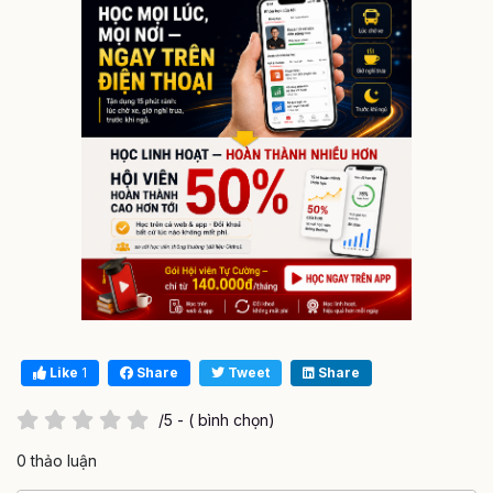
Like
1
Share
Tweet
Share
/5 - ( bình chọn)
0 thảo luận