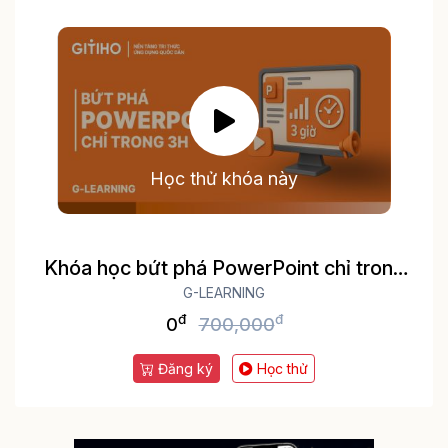
Học thử khóa này
Khóa học bứt phá PowerPoint chỉ trong
G-LEARNING
3h
đ
đ
0
700,000
Đăng ký
Học thử