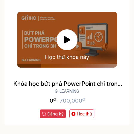
Học thử khóa này
Khóa học bứt phá PowerPoint chỉ trong
G-LEARNING
3h
đ
đ
0
700,000
Đăng ký
Học thử