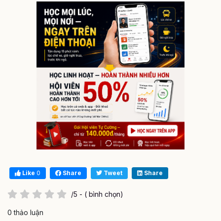
Like
0
Share
Tweet
Share
/5 - ( bình chọn)
0 thảo luận