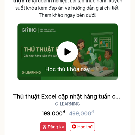
thực tế
tại doanh nghiệp, bài tập thực hành xuyên
suốt khóa kèm đáp án và hướng dẫn giải chi tiết.
Tham khảo ngay bên dưới!
Học thử khóa này
Thủ thuật Excel cập nhật hàng tuần cho
dân văn phòng
G-LEARNING
đ
đ
199,000
499,000
Đăng ký
Học thử