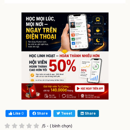
Like
0
Share
Tweet
Share
/5 - ( bình chọn)