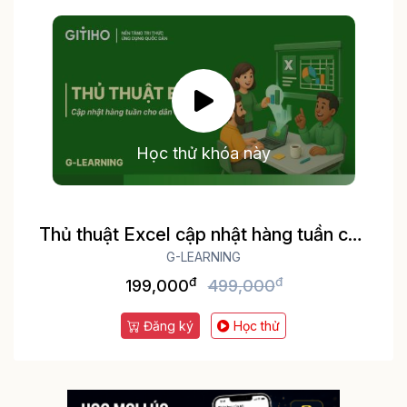
Học thử khóa này
Thủ thuật Excel cập nhật hàng tuần cho
dân văn phòng
G-LEARNING
đ
đ
199,000
499,000
Đăng ký
Học thử