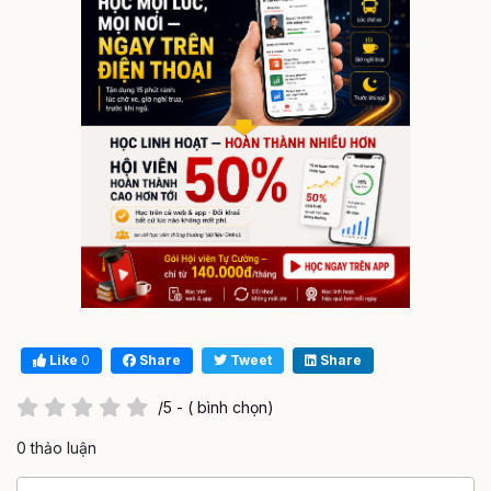
Like
0
Share
Tweet
Share
/5 - ( bình chọn)
0 thảo luận