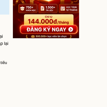
ại
p lại
tiêu