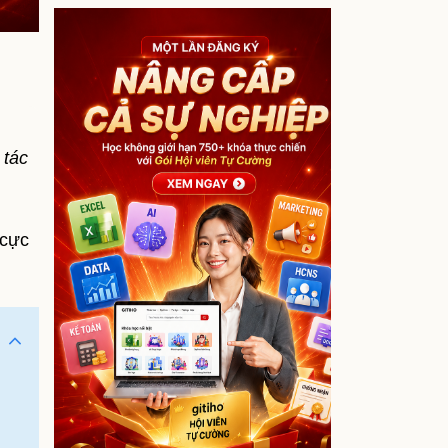
 tác
 cực