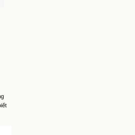
ng
iết