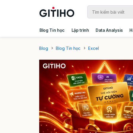
Blog Tin học
Lập trình
Data Analysis
H
Câu chuyện khách hàng
Ebook - Template 
Blog
Blog Tin học
Excel