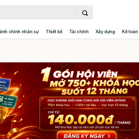
ành chính nhân sự
Thiết kế
Tài chính
Xây dựng
Kế toán
- Addin
Ngoại ngữ