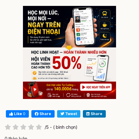
Like
0
Share
Tweet
Share
/5 - ( bình chọn)
0 thảo luận