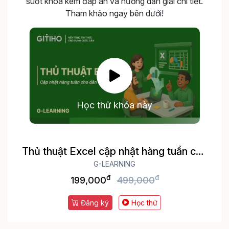
suốt khóa kèm đáp án và hướng dẫn giải chi tiết.
Tham khảo ngay bên dưới!
Học thử khóa này
Thủ thuật Excel cập nhật hàng tuần cho
dân văn phòng
G-LEARNING
đ
đ
199,000
499,000
Đăng ký
Học thử