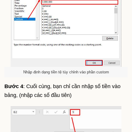
Nhập định dạng tiền tệ tùy chỉnh vào phần custom
Bước 4
: Cuối cùng, bạn chỉ cần nhập số tiền vào
bảng, (nhập các số đầu tiên)