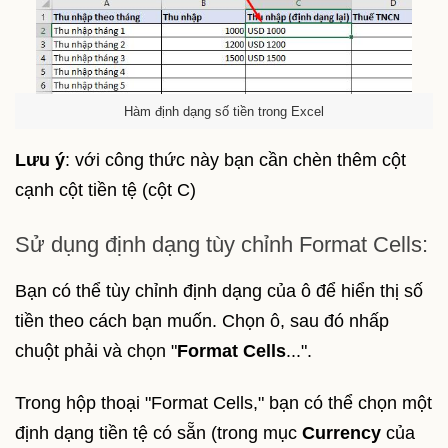
Hàm định dạng số tiền trong Excel
Lưu ý
: với công thức này bạn cần chèn thêm cột
cạnh cột tiền tệ (cột C)
Sử dụng định dạng tùy chỉnh Format Cells:
Bạn có thể tùy chỉnh định dạng của ô để hiển thị số
tiền theo cách bạn muốn. Chọn ô, sau đó nhấp
chuột phải và chọn "
Format Cells
...".
Trong hộp thoại "Format Cells," bạn có thể chọn một
định dạng tiền tệ có sẵn (trong mục
Currency
của