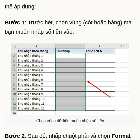
thể áp dụng:
Bước 1
: Trước hết, chọn vùng (cột hoặc hàng) mà
bạn muốn nhập số tiền vào.
Chọn vùng dữ liệu muốn nhập số tiền
Bước 2
: Sau đó, nhấp chuột phải và chọn
Format