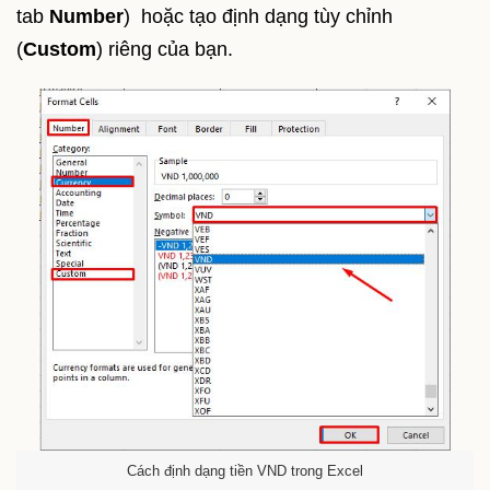
tab
Number
) hoặc tạo định dạng tùy chỉnh
(
Custom
) riêng của bạn.
Cách định dạng tiền VND trong Excel