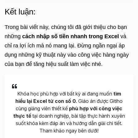
Kết luận:
Trong bài viết này, chúng tôi đã giới thiệu cho bạn
những
cách nhập số tiền nhanh trong Excel
và
chỉ ra lợi ích mà nó mang lại. Đừng ngần ngại áp
dụng những kỹ thuật này vào công việc hàng ngày
của bạn để tăng hiệu suất làm việc nhé.
Khóa học phù hợp với bất kỳ ai đang muốn
tìm
hiểu lại Excel từ con số 0
. Giáo án được Gitiho
cùng giảng viên thiết kế
phù hợp với công việc
thực tế
tại doanh nghiệp, bài tập thực hành xuyên
suốt khóa kèm đáp án và hướng dẫn giải chi tiết.
Tham khảo ngay bên dưới!