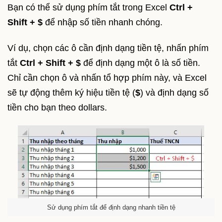
Bạn có thể sử dụng phím tắt trong Excel
Ctrl +
Shift + $
để nhập số tiền nhanh chóng.
Ví dụ, chọn các ô cần định dạng tiền tệ, nhấn phím
tắt
Ctrl + Shift + $
để định dạng một ô là số tiền.
Chỉ cần chọn ô và nhấn tổ hợp phím này, và Excel
sẽ tự động thêm ký hiệu tiền tệ (
$
) và định dạng số
tiền cho bạn theo dollars.
Sử dụng phím tắt để định dạng nhanh tiền tệ