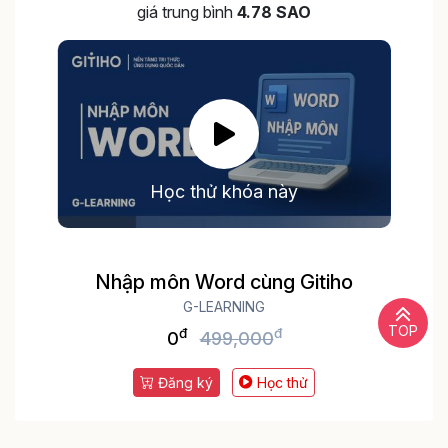
giá trung bình
4.78 SAO
Học thử khóa này
Nhập môn Word cùng Gitiho
G-LEARNING
TOP
đ
đ
0
499,000
Đăng ký
Học thử