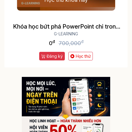
Khóa học bứt phá PowerPoint chỉ trong
G-LEARNING
3h
đ
đ
0
700,000
Đăng ký
Học thử