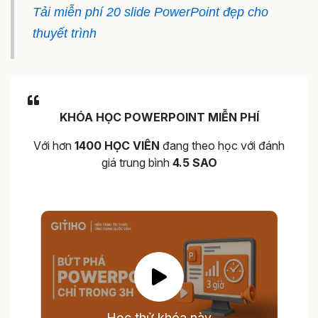
Tải miễn phí 20 slide PowerPoint đẹp cho
thuyết trình
KHÓA HỌC POWERPOINT MIỄN PHÍ
Với hơn
1400 HỌC VIÊN
đang theo học với đánh
giá trung bình
4.5 SAO
Học thử khóa này