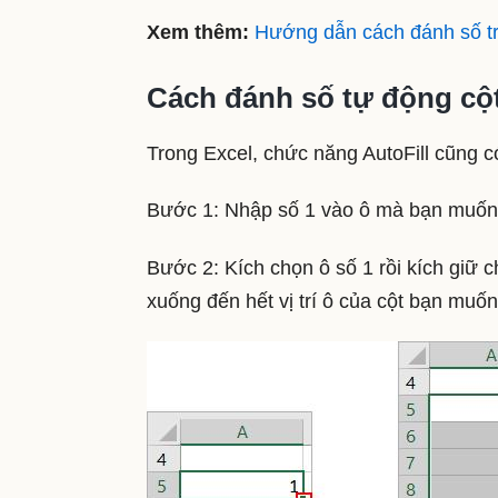
Xem thêm:
Hướng dẫn cách đánh số tra
Cách đánh số tự động cột
Trong Excel, chức năng AutoFill cũng c
Bước 1: Nhập số 1 vào ô mà bạn muốn 
Bước 2: Kích chọn ô số 1 rồi kích giữ c
xuống đến hết vị trí ô của cột bạn muốn