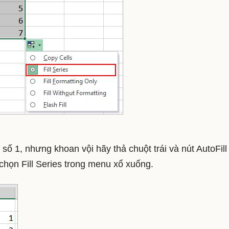
 số 1, nhưng khoan vội hãy thả chuột trái và nút AutoFill
 chọn Fill Series trong menu xổ xuống.