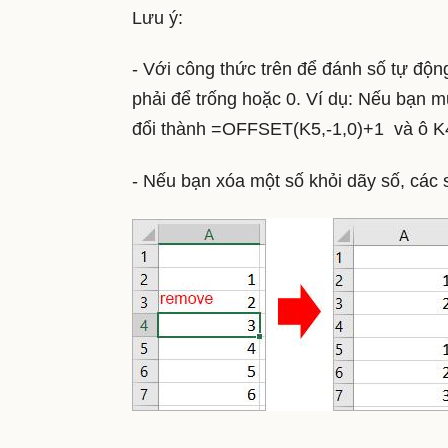
Lưu ý:
- Với công thức trên để đánh số tự động 
phải để trống hoặc 0. Ví dụ: Nếu bạn 
đổi thành =OFFSET(K5,-1,0)+1 và ô K4
- Nếu bạn xóa một số khỏi dãy số, các s