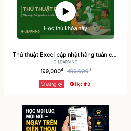
Học thử khóa này
Thủ thuật Excel cập nhật hàng tuần cho
dân văn phòng
G-LEARNING
đ
đ
199,000
499,000
Đăng ký
Học thử