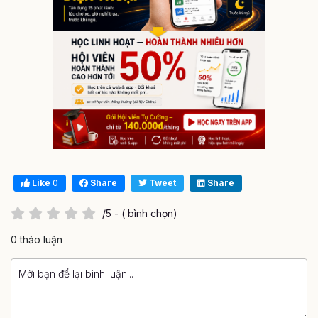
Like
0
Share
Tweet
Share
/5 - ( bình chọn)
0 thảo luận