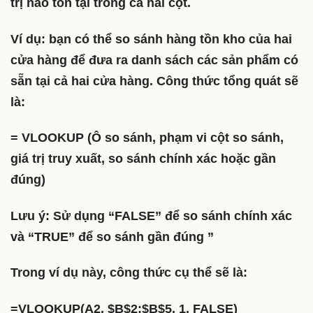
trị nào tồn tại trong cả hai cột.
Ví dụ: bạn có thể so sánh hàng tồn kho của hai
cửa hàng để đưa ra danh sách các sản phẩm có
sẵn tại cả hai cửa hàng. Công thức tổng quát sẽ
là:
= VLOOKUP (Ô so sánh, phạm vi cột so sánh,
giá trị truy xuất, so sánh chính xác hoặc gần
đúng)
Lưu ý: Sử dụng “FALSE” để so sánh chính xác
và “TRUE” để so sánh gần đúng ”
Trong ví dụ này, công thức cụ thể sẽ là:
=VLOOKUP(A2, $B$2:$B$5, 1, FALSE)