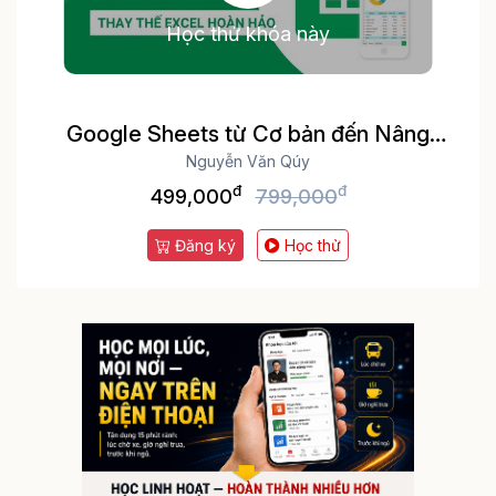
Học thử khóa này
Google Sheets từ Cơ bản đến Nâng
cao, công cụ thay thế Excel
Nguyễn Văn Qúy
đ
đ
499,000
799,000
Đăng ký
Học thử