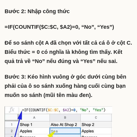
Bước 2: Nhập công thức
=IF(COUNTIF($C:$C, $A2)=0, “No”, “Yes”)
Để so sánh cột A đã chọn với tất cả cá ô ở cột C.
Biểu thức = 0 có nghĩa là không tìm thấy. Kết
quả trả về “No” nếu đúng và “Yes” nếu sai.
Bước 3: Kéo hình vuông ở góc dưới cùng bên
phải của ô so sánh xuống hàng cuối cùng bạn
muốn so sánh (mũi tên màu đen).