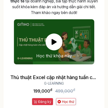
thực tế
tại doanh nghiệp, bài tập thực hành xuyên
suốt khóa kèm đáp án và hướng dẫn giải chi tiết.
Tham khảo ngay bên dưới!
Học thử khóa này
Thủ thuật Excel cập nhật hàng tuần cho
dân văn phòng
G-LEARNING
đ
đ
199,000
499,000
Đăng ký
Học thử