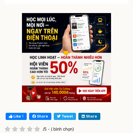
Like
1
Share
Tweet
Share
/5 - ( bình chọn)